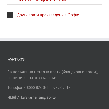
Други врати произведени в София:
КОНТАКТИ:
За поръчка на метални врати (блиндирани врати),
решетки и врати за мазета:
Телефони: 0893 624 041; 02/876 7013
Имейл:
karakashevisin@abv.bg