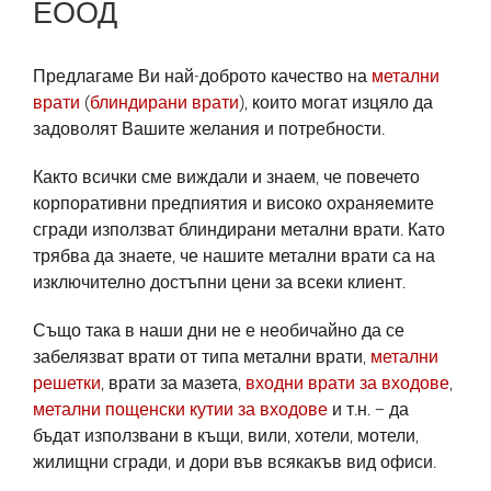
ЕООД
Предлагаме Ви най-доброто качество на
метални
врати
(
блиндирани врати
), които могат изцяло да
задоволят Вашите желания и потребности.
Както всички сме виждали и знаем, че повечето
корпоративни предпиятия и високо охраняемите
сгради използват блиндирани метални врати. Като
трябва да знаете, че нашите метални врати са на
изключително достъпни цени за всеки клиент.
Също така в наши дни не е необичайно да се
забелязват врати от типа метални врати,
метални
решетки
, врати за мазета,
входни врати за входове
,
метални пощенски кутии за входове
и т.н. – да
бъдат използвани в къщи, вили, хотели, мотели,
жилищни сгради, и дори във всякакъв вид офиси.