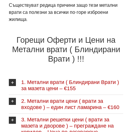
Съществуват редица причини защо тези метални
врати са полезни за всички по-горе изброени
жилища.
Горещи Оферти и Цени на
Метални врати ( Блиндирани
Врати ) !!!
1. Метални врати ( Блиндирани Врати )
за мазета цени – €155
2. Метални врати цени ( врати за
входове ) – един лист ламарина – €160
3. Метални решетки цени ( врати за
мазета и дворове ) – преграждане на