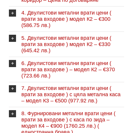
коридор – Цена по договаряне
4. Двулистови метални врати цени (
врати за входове ) модел К2 – €300
(586.75 лв.)
5. Двулистови метални врати цени (
врати за входове ) модел К2 – €330
(645.42 лв.)
6. Двулистови метални врати цени (
врати за входове ) – модел К2 – €370
(723.66 лв.)
7. Двулистови метални врати цени (
врати за входове ) с цяла метална каса
– модел К3 – €500 (977.92 лв.)
8. Фурнировани метални врати цени (
врати за входове ) с каса по зида –
модел К4 – €900 (1760.25 лв.) (
едностранна брава )