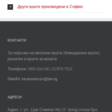
Други врати произведени в София:
КОНТАКТИ:
За поръчка на метални врати (блиндирани врати),
решетки и врати за мазета:
Телефони: 0893 624 041; 02/876 7013
Имейл:
karakashevisin@abv.bg
АДРЕСИ:
Адрес 1: ул. „Цар Симеон №132“ (вход откъм бул.