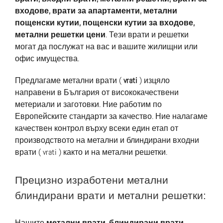
входове, врати за апартаменти, метални
пощенски кутии, пощенски кутии за входове,
метални решетки цени
. Тези врати и решетки
могат да послужат на вас и вашите жилищни или
офис имущества.
Предлагаме метални врати (
vrati
) изцяло
направени в България от висококачествени
метериали и заготовки. Ние работим по
Европейските стандарти за качество. Ние налагаме
качествен контрол върху всеки един етап от
производството на метални и блиндирани входни
врати ( vrati ) както и на метални решетки.
Прецизно изработени метални
блиндирани врати и метални решетки:
Нашите
метални врати, блиндирани врати,