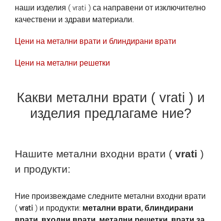
наши изделия ( vrati ) са направени от изключително
качествени и здрави материали.
Цени на метални врати и блиндирани врати
Цени на метални решетки
Какви метални врати ( vrati ) и
изделия предлагаме ние?
Нашите метални входни врати (
vrati
)
и продукти:
Ние произвеждаме следните метални входни врати
(
vrati
) и продукти:
метални врати, блиндирани
врати, входни врати, метални решетки, врати за