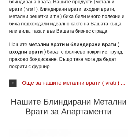
блиндирана врата. Нашите продукти (метални
врати ( vrati ), блиндирани врати, входни врати,
метални решетки и т.н.) биха били много полезни и
биха подхождали идеално както на Вашата къща
или вила, така и във Вашата бизнес сграда.
Нашите
метални врати и блиндирани врати (
входни врати )
биват с фолиево покритие, грунд,
прахово боядисване. Също така мога да бъдат
покрити с фурнир.
Още за нашите метални врати ( vrati ) ...
Нашите Блиндирани Метални
Врати за Апартаменти