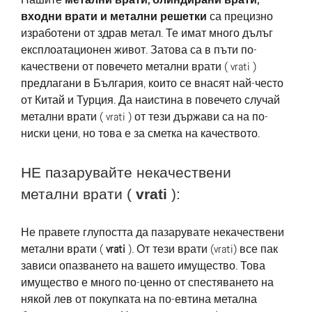
входни врати и метални решетки
са прецизно
изработени от здрав метал. Те имат много дълъг
експлоатационен живот. Затова са в пъти по-
качествени от повечето метални врати ( vrati )
предлагани в България, които се внасят най-често
от Китай и Турция. Да наистина в повечето случай
метални врати ( vrati ) от тези държави са на по-
ниски цени, но това е за сметка на качеството.
НЕ пазарувайте некачествени
метални врати (
vrati
):
Не правете глупостта да пазарувате некачествени
метални врати (
vrati
). От тези врати (vrati) все пак
зависи опазването на вашето имущество. Това
имущество е много по-ценно от спестяването на
някой лев от покупката на по-евтина метална