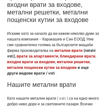
входни врати за входове,
метални решетки, метални
пощенски кутии за входове
Искаме като за начало да ви кажем няколко думи за
нашата компания – Каракашев и Син ЕООД. Ние
сме сравнително голяма за българските мащаби
фирма производителка на
метални врати
(metalni
vrati),
врати за апартаменти
,
блиндирани врати
,
входни врати за входове
,
метални решетки
,
метални пощенски кутии за входове
и още
други видове врати / vrati
.
Нашите метални врати
Като нашите метални врати ( vrati ) са на едно много
добро ниво дори и за световните пазари. Всички