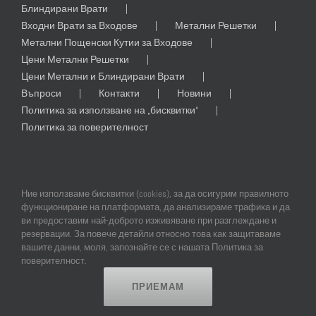
Блиндирани Врати
Входни Врати за Входове
Метални Решетки
Метални Пощенски Кутии за Входове
Цени Метални Решетки
Цени Метални и Блиндирани Врати
Въпроси
Контакти
Новини
Политика за използване на „бисквитки“
Политика за поверителност
Ние използваме бисквитки (cookies), за да осигурим правилното
функциониране на платформата, да анализираме трафика и да
ви предоставим най-доброто изживяване при разглеждане и
резервации. За повече детайли относно това как защитаваме
© Copyright
2026 | All Rights Reserved | Professional Web Design and
вашите данни, моля, запознайте се с нашата Политика за
SEO by
Online Creations Ltd
поверителност.
ПРИЕМАМ
Facebook