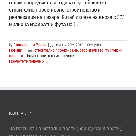
голям напредък тази година в устойчивото
строително проектиране, строителство и
реализация на пазара. Китай излезе на върха с 373
милиона квадратни фута на [...]
By
Блиндирани Врати
|
декември 20th, 2016
|
Categories:
Новини
|
Tags:
строително проектиране
,
строителство
,
търговски
за
проекти
|
Коментарите са изключени
Китай
Прочетете повече
е
на
първо
място
в
топ
10
на
LEED
КОНТАКТИ:
ранглиста
За поръчка на метални врати (блиндирани врати),
решетки и врати за мазета: