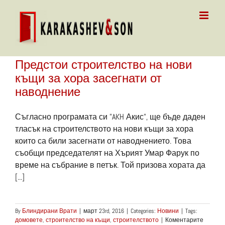
Skip
to
content
Предстои строителство на нови
къщи за хора засегнати от
наводнение
Съгласно програмата си "AKH Акис", ще бъде даден
тласък на строителството на нови къщи за хора
които са били засегнати от наводнението. Това
съобщи председателят на Хърият Умар Фарук по
време на събрание в петък. Той призова хората да
[...]
By
Блиндирани Врати
|
март 23rd, 2016
|
Categories:
Новини
|
Tags:
домовете
,
строителство на къщи
,
строителството
|
Коментарите