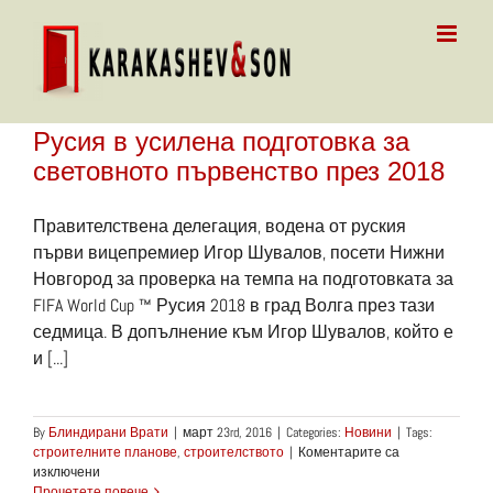
Skip
to
content
Русия в усилена подготовка за
световното първенство през 2018
Правителствена делегация, водена от руския
първи вицепремиер Игор Шувалов, посети Нижни
Новгород за проверка на темпа на подготовката за
FIFA World Cup ™ Русия 2018 в град Волга през тази
седмица. В допълнение към Игор Шувалов, който е
и [...]
By
Блиндирани Врати
|
март 23rd, 2016
|
Categories:
Новини
|
Tags:
строителните планове
,
строителството
|
Коментарите са
за
изключени
Русия
Прочетете повече