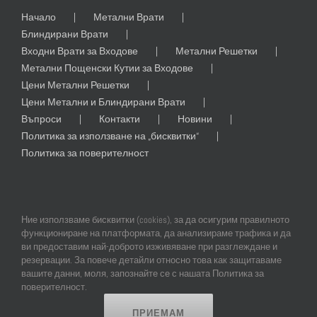
Начало
Метални Врати
Блиндирани Врати
Входни Врати за Входове
Метални Решетки
Метални Пощенски Кутии за Входове
Цени Метални Решетки
Цени Метални и Блиндирани Врати
Въпроси
Контакти
Новини
Политика за използване на „бисквитки“
Политика за поверителност
Ние използваме бисквитки (cookies), за да осигурим правилното
функциониране на платформата, да анализираме трафика и да
ви предоставим най-доброто изживяване при разглеждане и
резервации. За повече детайли относно това как защитаваме
© Copyright
2026 | All Rights Reserved | Professional Web Design and
вашите данни, моля, запознайте се с нашата Политика за
SEO by
Online Creations Ltd
поверителност.
ПРИЕМАМ