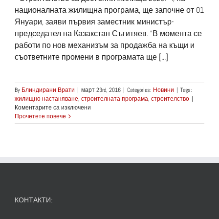
националната жилищна програма, ще започне от 01
Януари, заяви първия заместник министър-
председател на Казакстан Съгитяев. "В момента се
работи по нов механизъм за продажба на къщи и
съответните промени в програмата ще [...]
By
Блиндирани Врати
|
март 23rd, 2016
|
Categories:
Новини
|
Tags:
жилищно настаняване
,
строителната програма
,
строителство
|
за
Коментарите са изключени
Мащабно
Прочетете повече
строителство
започва
в
Казакстан
КОНТАКТИ: