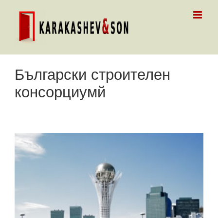
Skip
to
content
Български строителен
консорциумй