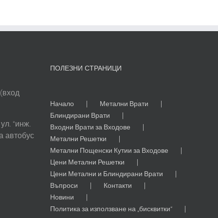
решетки
за
прозорци
и
врати
от
фирма
„Каракашев
ПОЛЕЗНИ СТРАНИЦИ
и
Син
Еоод“
 (вход
Начало
Метални Врати
Блиндирани Врати
ул. “инж.
Входни Врати за Входове
а автобус
Метални Решетки
Метални Пощенски Кутии за Входове
Цени Метални Решетки
Цени Метални и Блиндирани Врати
Въпроси
Контакти
Новини
Политика за използване на „бисквитки“