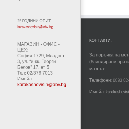
25 ГОДИНИ ОПИТ
karakashevisin@abv.bg
КОНТАКТИ:
МАГАЗИН - ОФИС -
ЦЕХ:
За поръчка на мет
София 1729, Младост
(блиндирани врати
3, ул. “инж. Георги
Белов” 17, ет. 5
мазета:
Тел: 02/876 7013
Имейл:
Телефони: 0893 624
karakashevisin@abv.bg
Имейл:
karakashevi