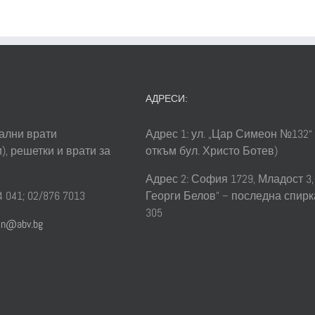
АДРЕСИ:
ални врати
Адрес 1: ул. „Цар Симеон №132“
), решетки и врати за
откъм бул. Христо Ботев)
Адрес 2: София 1729, Младост 3, 
 041; 02/876 7013
Георги Белов” – последна спирк
305
sin@abv.bg