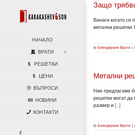
Skip
Защо трябва
to
content
Винаги когато се 
метални решетки. 
НАЧАЛО
By
Блиндирани Врати
|
ВРАТИ
РЕШЕТКИ
Метални реш
ЦЕНИ
ВЪПРОСИ
Ние предлагаме бо
решетки могат да 
НОВИНИ
размер и [...]
КОНТАКТИ
By
Блиндирани Врати
|
Facebook