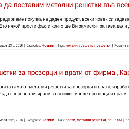
 да поставим метални решетки във все
предприеме покупка на даден продукт, всеки човек си задава
Ето някой прости факти които ще Ви замислят за тава дали д
март 23rd, 2016
|
Categories:
Новини
|
Tags:
метални решетки
,
решетки
|
Комента
етки за прозорци и врати от фирма „Ка
гата гама от метални решетки за прозорци и врати, израб
бъдат персонализирани за всички типове прозорци и врати.
март 23rd, 2016
|
Categories:
Новини
|
Tags:
врати
,
метални решетки
,
решетки
|
К