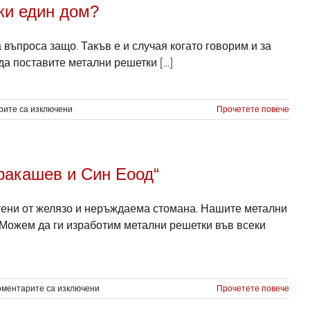
ки един дом?
 въпроса защо. Такъв е и случая когато говорим и за
а поставите метални решетки [...]
за
рите са изключени
Прочетете повече
Защо
трябва
да
поставим
ракашев и Син Еоод“
метални
решетки
във
отени от желязо и неръждаема стомана. Нашите метални
всеки
един
 Можем да ги изработим метални решетки във всеки
дом?
за
оментарите са изключени
Прочетете повече
Метални