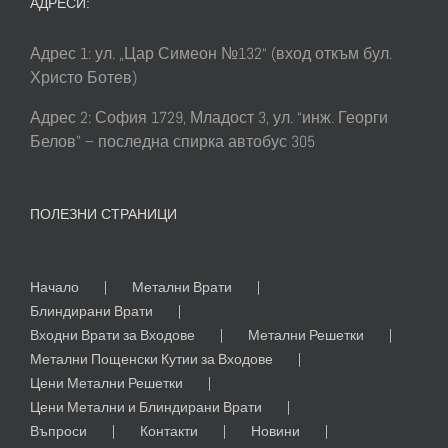
АДРЕСИ:
Адрес 1: ул. „Цар Симеон №132“ (вход откъм бул.
Христо Ботев)
Адрес 2: София 1729, Младост 3, ул. “инж. Георги
Белов” – последна спирка автобус 305
ПОЛЕЗНИ СТРАНИЦИ
Начало
Метални Врати
Блиндирани Врати
Входни Врати за Входове
Метални Решетки
Метални Пощенски Кутии за Входове
Цени Метални Решетки
Цени Метални и Блиндирани Врати
Въпроси
Контакти
Новини