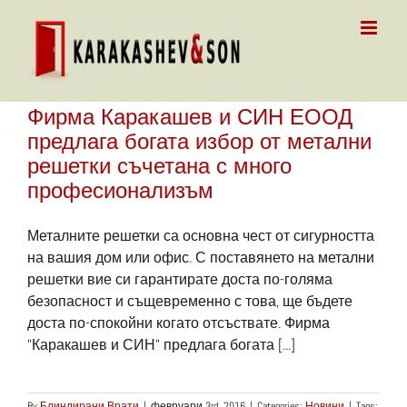
Skip
to
content
Фирма Каракашев и СИН ЕООД
предлага богата избор от метални
решетки съчетана с много
професионализъм
Металните решетки са основна чест от сигурността
на вашия дом или офис. С поставянето на метални
решетки вие си гарантирате доста по-голяма
безопасност и същевременно с това, ще бъдете
доста по-спокойни когато отсъствате. Фирма
"Каракашев и СИН" предлага богата [...]
By
Блиндирани Врати
|
февруари 3rd, 2016
|
Categories:
Новини
|
Tags: