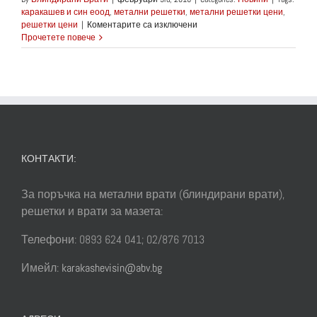
каракашев и син еоод
,
метални решетки
,
метални решетки цени
,
за
решетки цени
|
Коментарите са изключени
Фирма
Прочетете повече
Каракашев
и
СИН
ЕООД
предлага
богата
избор
от
метални
КОНТАКТИ:
решетки
съчетана
с
За поръчка на метални врати (блиндирани врати),
много
решетки и врати за мазета:
професионализъм
Телефони: 0893 624 041; 02/876 7013
Имейл:
karakashevisin@abv.bg