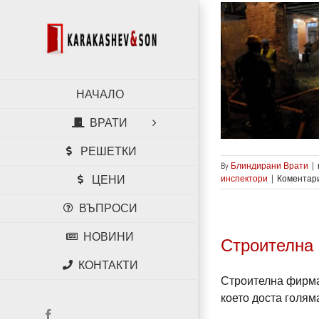
Skip
to
content
Започват строителни
проверки в богатите
НАЧАЛО
квартали на Лондон
Новини
ВРАТИ
РЕШЕТКИ
By
Блиндирани Врати
|
инспектори
|
Коментари
ЦЕНИ
ВЪПРОСИ
НОВИНИ
Строителна 
КОНТАКТИ
Строителна фирма
което доста голяма
Facebook