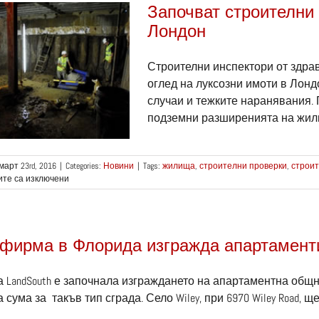
Започват строителни 
Лондон
Строителни инспектори от здрав
оглед на луксозни имоти в Лонд
случаи и тежките наранявания. 
подземни разширенията на жилищ
март 23rd, 2016
|
Categories:
Новини
|
Tags:
жилища
,
строителни проверки
,
строи
за
те са изключени
Започват
строителни
проверки
в
фирма в Флорида изгражда апартаменти
богатите
квартали
на
 LandSouth е започнала изграждането на апартаментна общ
Лондон
 сума за такъв тип сграда. Село Wiley, при 6970 Wiley Road, ще