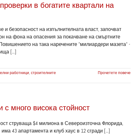
проверки в богатите квартали на
е и безопасност на изпълнителната власт, започват
он на фона на опасения за покачване на смъртните
Повишението на така наречените "милиардери мазета" -
а [...]
телни работници
,
строителните
Прочетете повече
 с много висока стойност
ност струваща $4 милиона в Североизточна Флорида,
 има 43 апартамента и клуб хаус в 12 сгради [...]