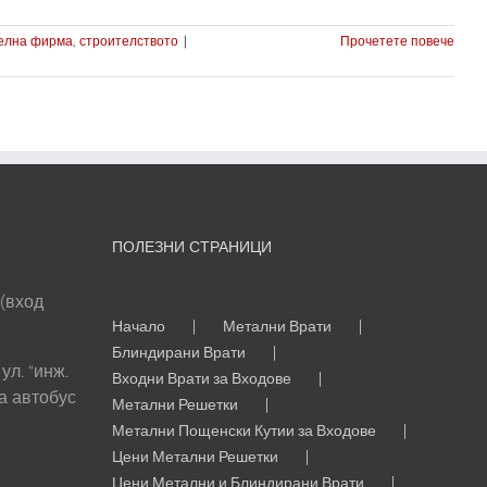
елна фирма
,
строителството
|
Прочетете повече
ПОЛЕЗНИ СТРАНИЦИ
 (вход
Начало
Метални Врати
Блиндирани Врати
ул. “инж.
Входни Врати за Входове
а автобус
Метални Решетки
Метални Пощенски Кутии за Входове
Цени Метални Решетки
Цени Метални и Блиндирани Врати