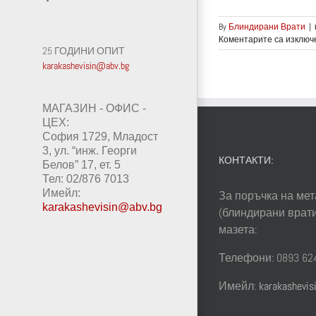
By
Блиндирани Врати
|
Коментарите са изключ
25 ГОДИНИ ОПИТ
karakashevisin@abv.bg
МАГАЗИН - ОФИС -
ЦЕХ:
София 1729, Младост
3, ул. “инж. Георги
КОНТАКТИ:
Белов” 17, ет. 5
Тел: 02/876 7013
Имейл:
За поръчка на мет
karakashevisin@abv.bg
(блиндирани врати
мазета:
Телефони: 0893 624
Имейл:
karakashevi