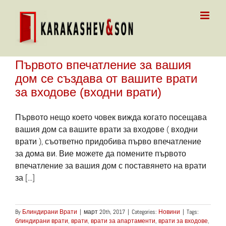
Skip
to
content
Първото впечатление за вашия
дом се създава от вашите врати
за входове (входни врати)
Първото нещо което човек вижда когато посещава
вашия дом са вашите врати за входове ( входни
врати ), съответно придобива първо впечатление
за дома ви. Вие можете да помените първото
впечатление за вашия дом с поставянето на врати
за [...]
By
Блиндирани Врати
|
март 20th, 2017
|
Categories:
Новини
|
Tags:
блиндирани врати
,
врати
,
врати за апартаменти
,
врати за входове
,