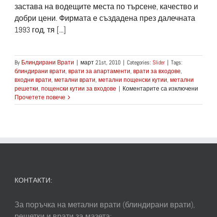
застава на водещите места по търсене, качество и
добри цени. Фирмата е създадена през далечната
1993 год, тя [...]
By
Блиндирани Врати
|
март 21st, 2010
|
Categories:
Slider
|
Tags:
блиндирани врати
,
врати за апартаменти
,
врати за входове
,
входни врати
,
метални врати
,
метални пощенски кутии
,
метални
за
решетки
,
пощенски кутии за входове
|
Коментарите са изключени
20
Прочетете повече
години
опит
в
произв
на
разли
видове
Врати
КОНТАКТИ:
За поръчка на метални врати (блиндирани врати),
решетки и врати за мазета: