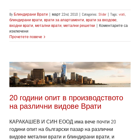
By
Блиндирани Врати
|
март 22nd, 2010
|
Categories:
Slider
|
Tags:
vrati
,
блиндирани врати
,
врати за апартаменти
,
врати за входове
,
входни врати
,
метални врати
,
метални решетки
|
Коментарите са
за
изключени
Най-
Прочетете повече
добрите
Метални
Врати
в
България
20 години опит в производството
на различни видове Врати
КАРАКАШЕВ И СИН ЕООД има вече почти 20
години опит на български пазар на различни
видове метални врати и блиндирани врати, и