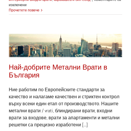
за
изключени
Силата
Прочетете повече
и
качество
на
металните
интериорни
входни
врати
съчетана
с
дизайн
Най-добрите Метални Врати в
и
качество
България
Ние работим по Европейските стандарти за
качество и налагаме качествен и стриктен контрол
върху всеки един етап от производството. Нашите
метални врати / vrati, блиндирани врати, входни
врати за входове, врати за апартаменти и метални
решетки са прецизно изработени [...]