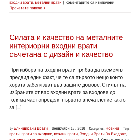
за
входни врати
,
метални врати
|
Коментарите са изключени
Първото
Прочетете повече
впечатление
за
вашия
дом
Силата и качество на металните
се
създава
интериорни входни врати
от
съчетана с дизайн и качество
вашите
врати
за
При избора на входни врати трябва да вземем в
входове
(входни
предвид един факт, че те са първото нещо които
врати)
хората забелязват във вашите домове. Стилът на
избраните от вас входни врати за входове до
голяма част определя първото впечатление както
за [...]
By
Блиндирани Врати
|
февруари 1st, 2016
|
Categories:
Новини
|
Tags:
врати
,
врати за входове
,
входни врати
,
Входни Врати За Входове
,
интериорни входни врати
,
каракашев и син еоод
|
Коментарите са