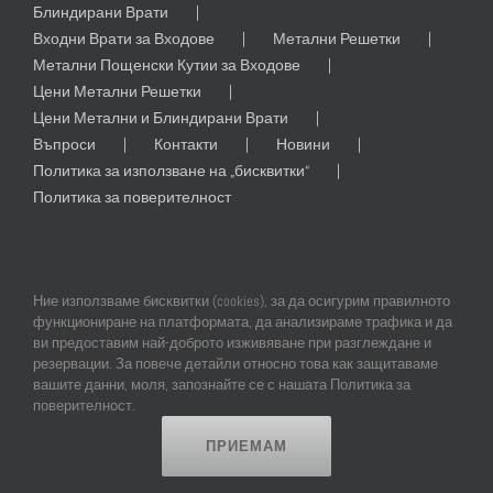
Блиндирани Врати
Входни Врати за Входове
Метални Решетки
Метални Пощенски Кутии за Входове
Цени Метални Решетки
Цени Метални и Блиндирани Врати
Въпроси
Контакти
Новини
Политика за използване на „бисквитки“
Политика за поверителност
Ние използваме бисквитки (cookies), за да осигурим правилното
функциониране на платформата, да анализираме трафика и да
ви предоставим най-доброто изживяване при разглеждане и
резервации. За повече детайли относно това как защитаваме
© Copyright
2026 | All Rights Reserved | Professional Web Design and
вашите данни, моля, запознайте се с нашата Политика за
SEO by
Online Creations Ltd
поверителност.
ПРИЕМАМ
Facebook