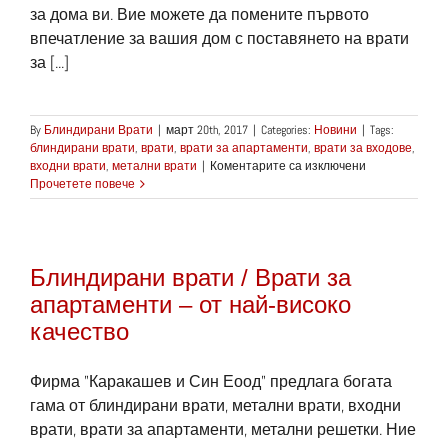
за дома ви. Вие можете да помените първото
впечатление за вашия дом с поставянето на врати
за [...]
By
Блиндирани Врати
|
март 20th, 2017
|
Categories:
Новини
|
Tags:
блиндирани врати
,
врати
,
врати за апартаменти
,
врати за входове
,
за
входни врати
,
метални врати
|
Коментарите са изключени
Първото
Прочетете повече
впечатление
за
вашия
дом
Блиндирани врати / Врати за
се
създава
апартаменти – от най-високо
от
качество
вашите
врати
за
Фирма "Каракашев и Син Еоод" предлага богата
входове
(входни
гама от блиндирани врати, метални врати, входни
врати)
врати, врати за апартаменти, метални решетки. Ние