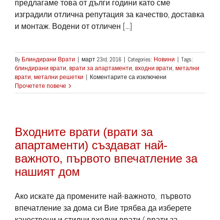
предлагаме това от дълги години като сме
изградили отлична репутация за качество, доставка
и монтаж. Водени от отличен [...]
By
Блиндирани Врати
|
март 23rd, 2016
|
Categories:
Новини
|
Tags:
блиндирани врати
,
врати за апартаменти
,
входни врати
,
метални
за
врати
,
метални решетки
|
Коментарите са изключени
Блиндирани
Прочетете повече
врати
/
Врати
за
Входните врати (врати за
апартаменти
–
апартаменти) създават най-
от
важното, първото впечатление за
най-
високо
нашият дом
качество
Ако искате да промените най-важното, първото
впечатление за дома си Вие трябва да изберете
качествени и стилни входни врати ( врати за