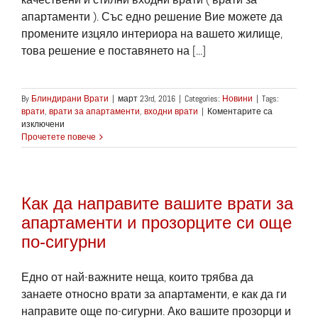
апартаменти ). Със едно решение Вие можете да
промените изцяло интериора на вашето жилище,
това решение е поставянето на [...]
By
Блиндирани Врати
|
март 23rd, 2016
|
Categories:
Новини
|
Tags:
врати
,
врати за апартаменти
,
входни врати
|
Коментарите са
за
изключени
Входните
Прочетете повече
врати
(врати
за
апартаменти)
Как да направите вашите врати за
създават
най-
апартаменти и прозорците си още
важното,
по-сигурни
първото
впечатление
за
Едно от най-важните неща, които трябва да
нашият
дом
занаете относно врати за апартаменти, е как да ги
направите още по-сигурни. Ако вашите прозорци и