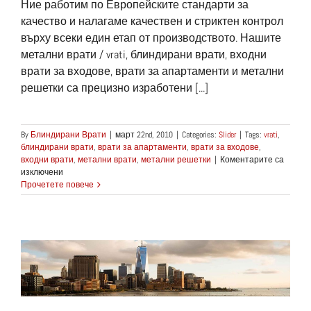
Ние работим по Европейските стандарти за
качество и налагаме качествен и стриктен контрол
върху всеки един етап от производството. Нашите
метални врати / vrati, блиндирани врати, входни
врати за входове, врати за апартаменти и метални
решетки са прецизно изработени [...]
By
Блиндирани Врати
|
март 22nd, 2010
|
Categories:
Slider
|
Tags:
vrati
,
блиндирани врати
,
врати за апартаменти
,
врати за входове
,
входни врати
,
метални врати
,
метални решетки
|
Коментарите са
за
изключени
Най-
Прочетете повече
добрите
Метални
Врати
в
България