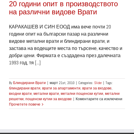
20 години опит в производството
на различни видове Врати
КАРАКАШЕВ И СИН ЕООД има вече почти 20
години опит на български пазар на различни
видове метални врати и блиндирани врати, и
застава на водещите места по търсене, качество и
добри цени. Фирмата е създадена през далечната
1993 год, тя [...]
By
Блиндирани Врати
|
март 21st, 2010
|
Categories:
Slider
|
Tags:
блиндирани врати
,
врати за апартаменти
,
врати за входове
,
входни врати
,
метални врати
,
метални пощенски кутии
,
метални
за
решетки
,
пощенски кутии за входове
|
Коментарите са изключени
20
Прочетете повече
години
опит
в
произв
на