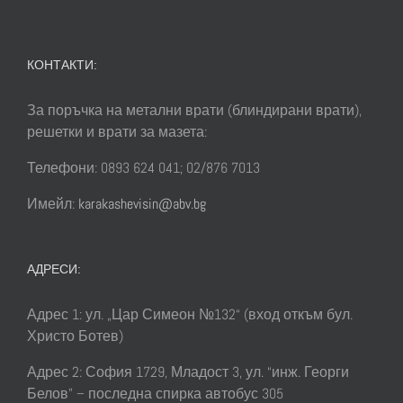
разли
видове
Врати
КОНТАКТИ:
За поръчка на метални врати (блиндирани врати),
решетки и врати за мазета:
Телефони: 0893 624 041; 02/876 7013
Имейл:
karakashevisin@abv.bg
АДРЕСИ:
Адрес 1: ул. „Цар Симеон №132“ (вход откъм бул.
Христо Ботев)
Адрес 2: София 1729, Младост 3, ул. “инж. Георги
Белов” – последна спирка автобус 305