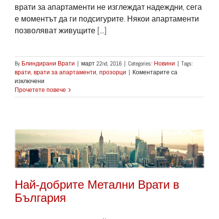
врати за апартаменти не изглеждат надеждни, сега
е моментът да ги подсигурите. Някои апартаменти
позволяват живущите [...]
By
Блиндирани Врати
|
март 22nd, 2016
|
Categories:
Новини
|
Tags:
врати
,
врати за апартаменти
,
прозорци
|
Коментарите са
за
изключени
Как
Прочетете повече
да
направите
вашите
врати
за
апартаменти
и
прозорците
си
още
Най-добрите Метални Врати в
по-
сигурни
България