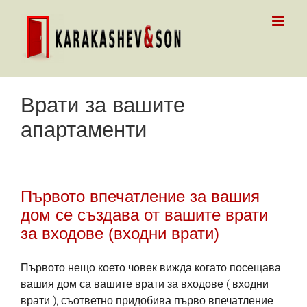
Skip
to
content
Врати за вашите
апартаменти
Първото впечатление за вашия
дом се създава от вашите врати
за входове (входни врати)
Първото нещо което човек вижда когато посещава
вашия дом са вашите врати за входове ( входни
врати ), съответно придобива първо впечатление