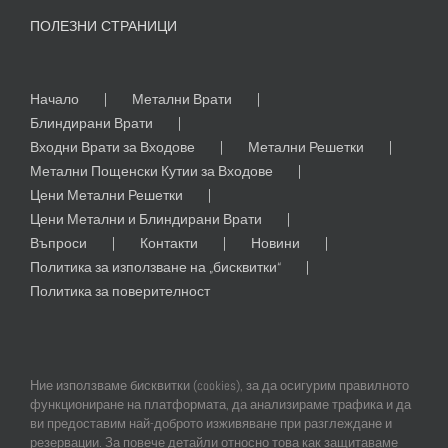
ПОЛЕЗНИ СТРАНИЦИ
Начало
Метални Врати
Блиндирани Врати
Входни Врати за Входове
Метални Решетки
Метални Пощенски Кутии за Входове
Цени Метални Решетки
Цени Метални и Блиндирани Врати
Въпроси
Контакти
Новини
Политика за използване на „бисквитки“
Политика за поверителност
Ние използваме бисквитки (cookies), за да осигурим правилното
функциониране на платформата, да анализираме трафика и да
ви предоставим най-доброто изживяване при разглеждане и
резервации. За повече детайли относно това как защитаваме
© Copyright
2026 | All Rights Reserved | Professional Web Design and