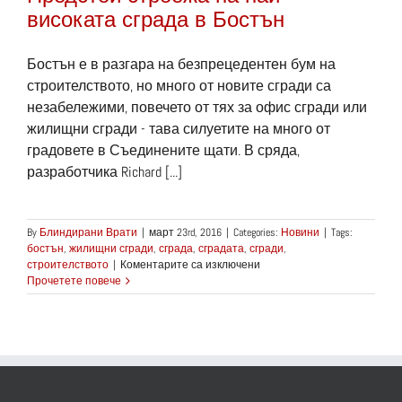
високата сграда в Бостън
Бостън е в разгара на безпрецедентен бум на
строителството, но много от новите сгради са
незабележими, повечето от тях за офис сгради или
жилищни сгради - тава силуетите на много от
градовете в Съединените щати. В сряда,
разработчика Richard [...]
By
Блиндирани Врати
|
март 23rd, 2016
|
Categories:
Новини
|
Tags:
бостън
,
жилищни сгради
,
сграда
,
сградата
,
сгради
,
за
строителството
|
Коментарите са изключени
Предстои
Прочетете повече
строежа
на
най-
високата
сграда
в
Бостън