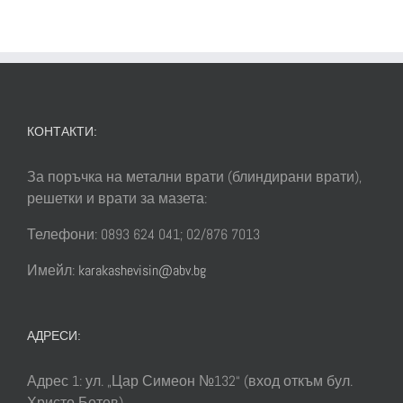
в
болницата
на
Мисисипи
КОНТАКТИ:
За поръчка на метални врати (блиндирани врати),
решетки и врати за мазета:
Телефони: 0893 624 041; 02/876 7013
Имейл:
karakashevisin@abv.bg
АДРЕСИ:
Адрес 1: ул. „Цар Симеон №132“ (вход откъм бул.
Христо Ботев)