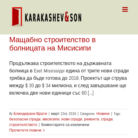
Skip
to
content
Мащабно строителство в
болницата на Мисисипи
Продължава строителството на държавната
болница в East Mississippi едина от трите нови сгради
трябва да бъде готова до 2018. Проектът ще струва
между $ 30 до $ 34 милиона, и след завършване ще
включва две нови единици със 60 [...]
By
Блиндирани Врати
|
март 23rd, 2016
|
Categories:
Новини
|
Tags:
безопасни сгради
,
мисисипи
,
нови сгради
,
ремонти
,
сгради
,
за
строителството
|
Коментарите са изключени
Мащабно
Прочетете повече
строителство