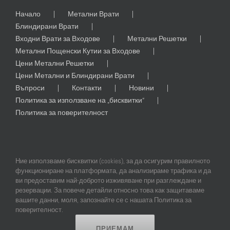
Начало
Метални Врати
Блиндирани Врати
Входни Врати за Входове
Метални Решетки
Метални Пощенски Кутии за Входове
Цени Метални Решетки
Цени Метални и Блиндирани Врати
Въпроси
Контакти
Новини
Политика за използване на „бисквитки“
Политика за поверителност
Ние използваме бисквитки (cookies), за да осигурим правилното
функциониране на платформата, да анализираме трафика и да
ви предоставим най-доброто изживяване при разглеждане и
резервации. За повече детайли относно това как защитаваме
© Copyright
2026 | All Rights Reserved | Professional Web Design and
вашите данни, моля, запознайте се с нашата Политика за
SEO by
Online Creations Ltd
поверителност.
ПРИЕМАМ