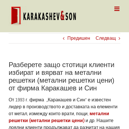
Skip
to
content
Предишен
Следващ
Разберете защо стотици клиенти
избират и вярват на метални
решетки (метални решетки цени)
от фирма Каракашев и Син
От 1993 г. фирма „Каракашев и Син“ е известен
лидер в производството и доставката на елементи
от метал, измежду които врати, пощи,
метални
решетки (метални решетки цени)
и др. Нашите
лоялни клиенти продължават да разчитат на нашия