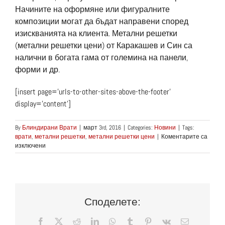
Начините на оформяне или фигуралните
композиции могат да бъдат направени според
изискванията на клиента. Метални решетки
(метални решетки цени) от Каракашев и Син са
налични в богата гама от големина на панели,
форми и др.
[insert page=’urls-to-other-sites-above-the-footer’
display=’content’]
By
Блиндирани Врати
|
март 3rd, 2016
|
Categories:
Новини
|
Tags:
врати
,
метални решетки
,
метални решетки цени
|
Коментарите са
за
изключени
Разберете
защо
стотици
клиенти
избират
и
Споделете:
вярват
на
Facebook
X
Reddit
LinkedIn
WhatsApp
Tumblr
Pinterest
Vk
Електронн