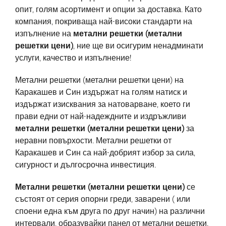
опит, голям асортимент и опции за доставка. Като
компания, покриваща най-високи стандарти на
изпълнение на
метални решетки (метални
решетки цени)
, ние ще ви осигурим ненадминати
услуги, качество и изпълнение!
Метални решетки (метални решетки цени) на
Каракашев и Син издържат на голям натиск и
издържат изисквания за натоварване, което ги
прави едни от най-надеждните и издръжливи
метални решетки (метални решетки цени)
за
неравни повърхости. Метални решетки от
Каракашев и Син са най-добрият избор за сила,
сигурност и дългосрочна инвестиция.
Метални решетки (метални решетки цени)
се
състоят от серия опорни греди, заварени ( или
споени една към друга по друг начин) на различни
интервали, образувайки панел от метални решетки.