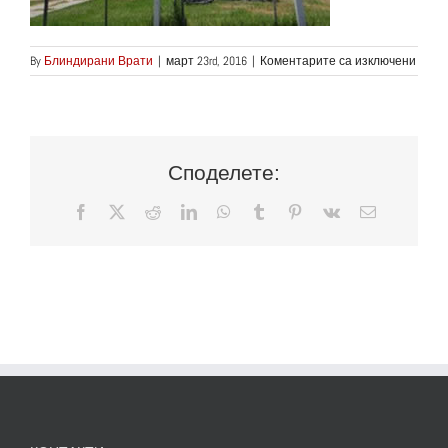
за
By
Блиндирани Врати
|
март 23rd, 2016
|
Коментарите са изключени
news_
Споделете:
Facebook
X
Reddit
LinkedIn
WhatsApp
Tumblr
Pinterest
Vk
Електронн
поща: