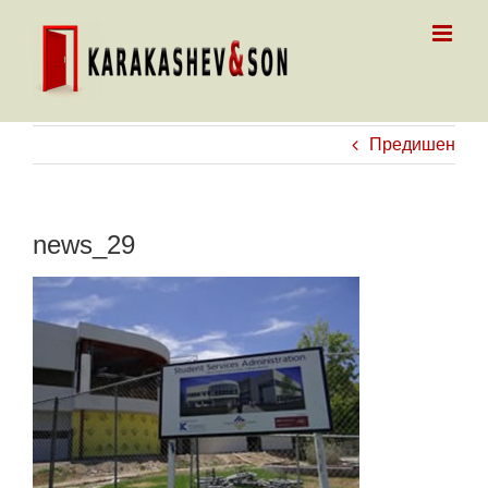
Skip
to
content
Предишен
news_29