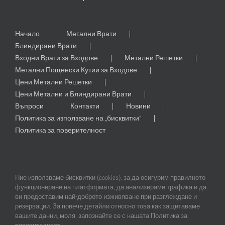
Начало
Метални Врати
Блиндирани Врати
Входни Врати за Входове
Метални Решетки
Метални Пощенски Кутии за Входове
Цени Метални Решетки
Цени Метални и Блиндирани Врати
Въпроси
Контакти
Новини
Политика за използване на „бисквитки“
Политика за поверителност
Ние използваме бисквитки (cookies), за да осигурим правилното
функциониране на платформата, да анализираме трафика и да
ви предоставим най-доброто изживяване при разглеждане и
резервации. За повече детайли относно това как защитаваме
© Copyright
2026 | All Rights Reserved | Professional Web Design and
вашите данни, моля, запознайте се с нашата Политика за
SEO by
Online Creations Ltd