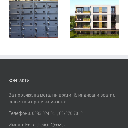
Право на
Най-
строеж или
големите
право на
замърсители
собственост
на водата
върху земята
КОНТАКТИ:
За поръчка на метални врати (блиндирани врати),
решетки и врати за мазета:
Телефони: 0893 624 041; 02/876 7013
Имейл:
karakashevisin@abv.bg