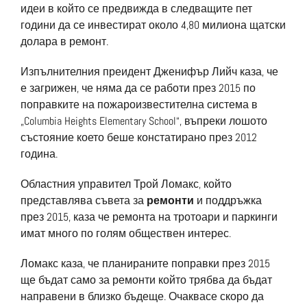
идеи в който се предвижда в следващите пет
години да се инвестират около 4,80 милиона щатски
долара в ремонт.
Изпълнителния преидент Дженифър Лийч каза, че
е загрижен, че няма да се работи през 2015 по
поправките на пожароизвестителна система в
„Columbia Heights Elementary School“, въпреки лошото
състояние което беше констатирано през 2012
година.
Областния управител Трой Ломакс, който
представлява съвета за
ремонти
и поддръжка
през 2015, каза че ремонта на тротоари и паркинги
имат много по голям обществен интерес.
Ломакс каза, че планираните поправки през 2015
ще бъдат само за ремонти който трябва да бъдат
направени в близко бъдеще. Очаквасе скоро да