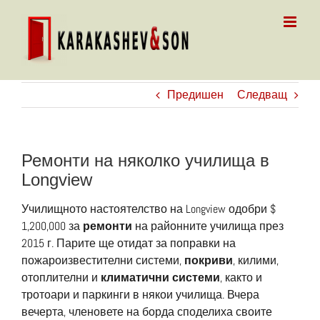
Skip
to
content
Предишен
Следващ
Ремонти на няколко училища в
Longview
Училищното настоятелство на Longview одобри $
1,200,000 за
ремонти
на районните училища през
2015 г. Парите ще отидат за поправки на
пожароизвестителни системи,
покриви
, килими,
отоплителни и
климатични системи
, както и
тротоари и паркинги в някои училища. Вчера
вечерта, членовете на борда споделиха своите