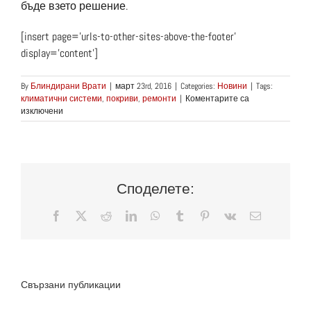
бъде взето решение.
[insert page=’urls-to-other-sites-above-the-footer’
display=’content’]
By
Блиндирани Врати
|
март 23rd, 2016
|
Categories:
Новини
|
Tags:
климатични системи
,
покриви
,
ремонти
|
Коментарите са
за
изключени
Ремонти
на
няколко
училища
в
Longview
Споделете:
Facebook
X
Reddit
LinkedIn
WhatsApp
Tumblr
Pinterest
Vk
Електронн
поща:
Свързани публикации