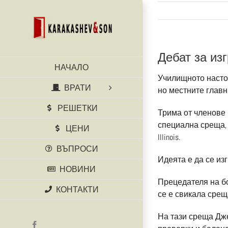
Skip
to
content
Дебат за из
НАЧАЛО
Училищното настоя
ВРАТИ
но местните главн
РЕШЕТКИ
Трима от членове 
специална среща, з
ЦЕНИ
Illinois.
ВЪПРОСИ
Идеята е да се из
НОВИНИ
Прецедателя на бо
КОНТАКТИ
се е свикала срещ
На тази среща Дже
Facebook