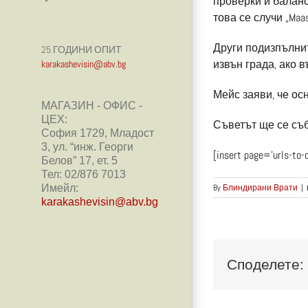
проверки и балан
това се случи „Maa
Други подизпълнит
25 ГОДИНИ ОПИТ
извън града, ако 
karakashevisin@abv.bg
Мейс заяви, че ос
МАГАЗИН - ОФИС -
ЦЕХ:
Съветът ще се съ
София 1729, Младост
3, ул. “инж. Георги
[insert page=’urls-to-
Белов” 17, ет. 5
Тел: 02/876 7013
By
Блиндирани Врати
|
Имейл:
karakashevisin@abv.bg
Споделете: