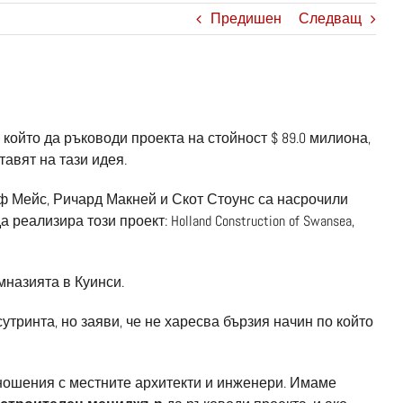
Предишен
Следващ
който да ръководи проекта на стойност $ 89.0 милиона,
авят на тази идея.
еф Мейс, Ричард Макней и Скот Стоунс са насрочили
еализира този проект: Holland Construction of Swansea,
мназията в Куинси.
тринта, но заяви, че не харесва бързия начин по който
отношения с местните архитекти и инженери. Имаме