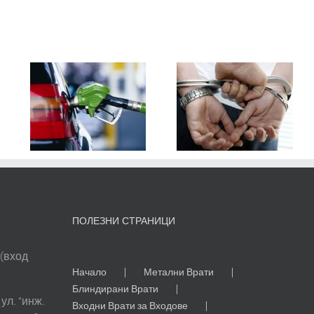
ай-
и
Градовете с
Избор на
най-висока
Пощенска
е
престъпност
Кутия за
в
в България
Вход
я
ПОЛЕЗНИ СТРАНИЦИ
 (вход
Начало
Метални Врати
Блиндирани Врати
ул. “инж.
Входни Врати за Входове