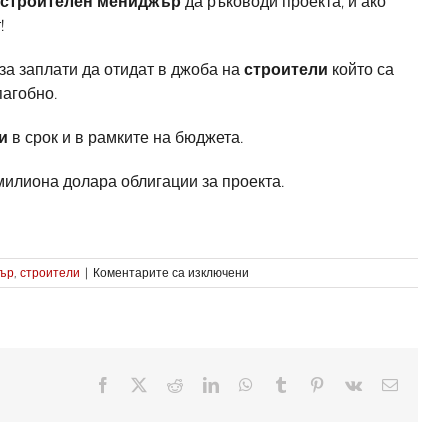
строителен мениджър
да ръководи проекта, и ако
!
за заплати да отидат в джоба на
строители
който са
пагобно.
и
в срок и в рамките на бюджета.
илиона долара облигации за проекта.
за
жър
,
строители
|
Коментарите са изключени
Дебат
за
изграждането
на
нови
училища
Facebook
X
Reddit
LinkedIn
WhatsApp
Tumblr
Pinterest
Vk
Електр
в
поща:
Quincy