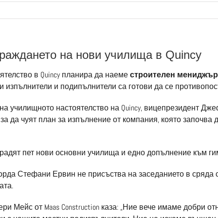
граждането на нови училища в Quincy
телство в Quincy планира да наеме
строителен мениджър
и изпълнители и подипълнители са готови да се противопост
на училищното настоятелство на Quincy, вицепрезидент Дж
а да чуят план за изпълнение от компания, която започва да р
градят пет нови основни училища и едно допълнение към ги
рда Стефани Ервин не присъства на заседанието в сряда су
ата.
ри Мейс от Maas Construction каза: „Ние вече имаме добри 