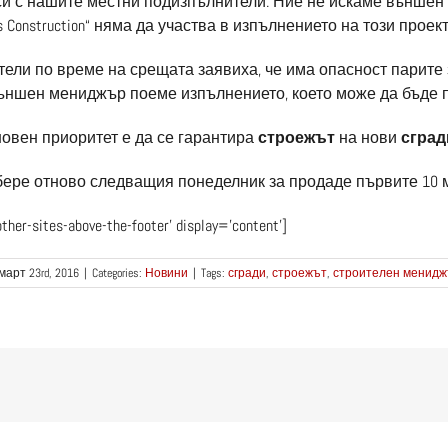
си с нашите местни подизпълнители. Ние не искаме външен
s Construction“ няма да участва в изпълнението на този проект
ели по време на срещата заявиха, че има опасност парите 
външен мениджър поеме изпълнението, което може да бъде 
новен приоритет е да се гарантира
строежът
на нови
сград
бере отново следващия понеделник за продаде първите 10 м
other-sites-above-the-footer’ display=’content’]
март 23rd, 2016
|
Categories:
Новини
|
Tags:
сгради
,
строежът
,
строителен менид