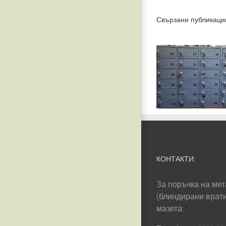
Свързани публикаци
Прав
Избор на
строе
Пощенска
право
Кутия за
собств
Вход
вър
зем
КОНТАКТИ:
За поръчка на мет
(блиндирани врати
мазета: