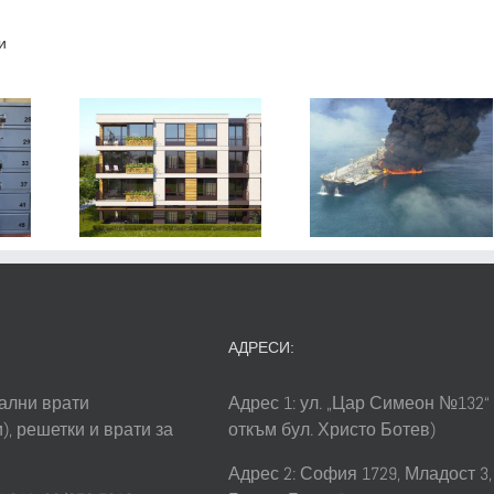
и
о на
Къде са н
ж или
Най-
скъпите 
 на
големите
най-
еност
замърсители
евтенит
ху
на водата
горива 
ята
Българи
АДРЕСИ:
ални врати
Адрес 1: ул. „Цар Симеон №132“
), решетки и врати за
откъм бул. Христо Ботев)
Адрес 2: София 1729, Младост 3, 