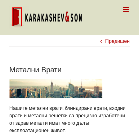
Skip
to
content
Предишен
Метални Врати
Нашите метални врати, блиндирани врати, входни
врати и метални решетки са прецизно изработени
от здрав метал и имат много дълъг
експлоатационен живот.