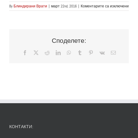
за
By
Блиндирани Врати
|
март 22nd, 2016
|
Коментарите са изключени
Мета
Врат
Споделете:
Facebook
X
Reddit
LinkedIn
WhatsApp
Tumblr
Pinterest
Vk
Електронн
поща:
КОНТАКТИ: