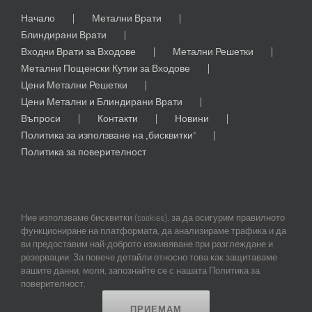
Начало
Метални Врати
Блиндирани Врати
Входни Врати за Входове
Метални Решетки
Метални Пощенски Кутии за Входове
Цени Метални Решетки
Цени Метални и Блиндирани Врати
Въпроси
Контакти
Новини
Политика за използване на „бисквитки“
Политика за поверителност
Ние използваме бисквитки (cookies), за да осигурим правилното
функциониране на платформата, да анализираме трафика и да
ви предоставим най-доброто изживяване при разглеждане и
резервации. За повече детайли относно това как защитаваме
© Copyright
2026 | All Rights Reserved | Professional Web Design and
вашите данни, моля, запознайте се с нашата Политика за
SEO by
Online Creations Ltd
поверителност.
ПРИЕМАМ