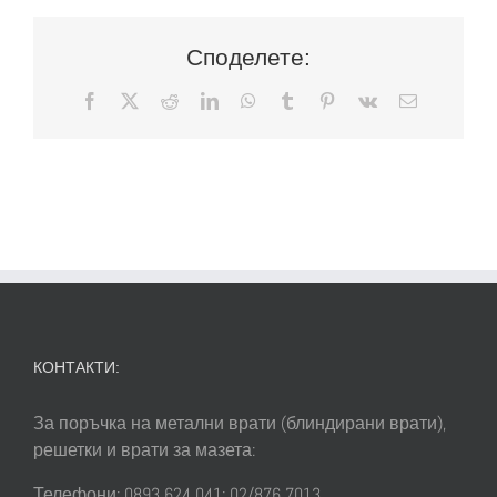
Споделете:
Facebook
X
Reddit
LinkedIn
WhatsApp
Tumblr
Pinterest
Vk
Електронн
поща:
КОНТАКТИ:
За поръчка на метални врати (блиндирани врати),
решетки и врати за мазета:
Телефони: 0893 624 041; 02/876 7013