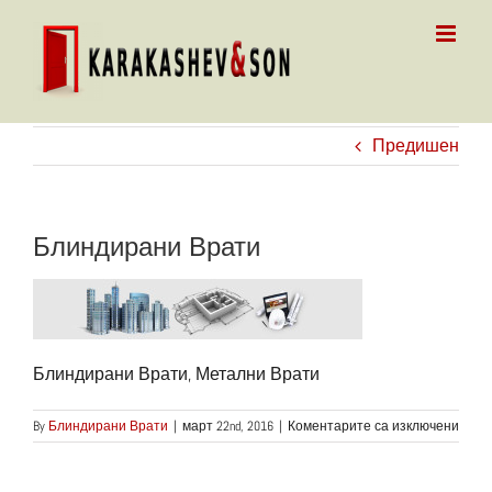
Skip
to
content
Предишен
Блиндирани Врати
Блиндирани Врати, Метални Врати
за
By
Блиндирани Врати
|
март 22nd, 2016
|
Коментарите са изключени
Блин
Врат