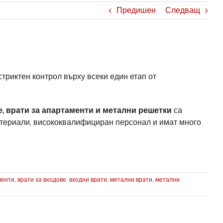
Предишен
Следващ
триктен контрол върху всеки един етап от
ве, врати за апартаменти и метални решетки
са
етериали, висококвалифициран персонал и имат много
менти
,
врати за входове
,
входни врати
,
метални врати
,
метални