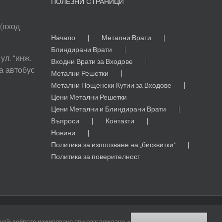
ПОЛЕЗНИ СТРАНИЦИ
 (вход
Начало
Метални Врати
Блиндирани Врати
ул. “инж.
Входни Врати за Входове
а автобус
Метални Решетки
Метални Пощенски Кутии за Входове
Цени Метални Решетки
Цени Метални и Блиндирани Врати
Въпроси
Контакти
Новини
Политика за използване на „бисквитки“
Политика за поверителност
ign and SEO by
Online Creations Ltd
 най-доброто изживяване при разглеждане и