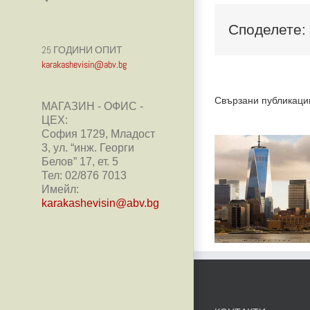
Споделете:
25 ГОДИНИ ОПИТ
karakashevisin@abv.bg
Свързани публикаци
МАГАЗИН - ОФИС -
ЦЕХ:
София 1729, Младост
3, ул. “инж. Георги
20 години опит
За
Белов” 17, ет. 5
Тел: 02/876 7013
в
зак
Имейл:
производството
Ме
karakashevisin@abv.bg
на различни
Входн
видове Врати
от