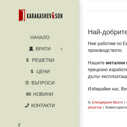
Skip
to
content
Най-добрите
НАЧАЛО
Ние работим по Ев
ВРАТИ
производството.
РЕШЕТКИ
Нашите
метални 
прецизно изработ
ЦЕНИ
дълъг експлоатац
ВЪПРОСИ
Избирайки нас, Ви
НОВИНИ
By
Блиндирани Врати
|
КОНТАКТИ
решетки
|
Коментарите
Facebook