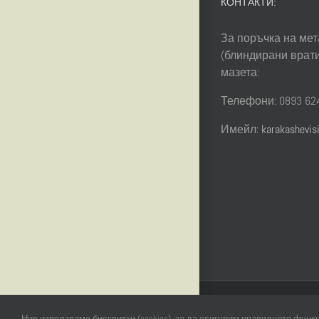
КОНТАКТИ:
За поръчка на мет
(блиндирани врати
мазета:
Телефони: 0893 624
Имейл:
karakashevi
Ние използваме бисквитки (cookies), за да осигурим правилното фу