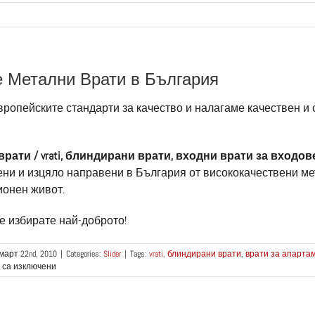
 Метални Врати в България
ропейските стандарти за качество и налагаме качествен и с
врати / vrati, блиндирани врати, входни врати за входо
ени и изцяло направени в България от висококачествени м
ионен живот.
е избирате най-доброто!
март 22nd, 2010
|
Categories:
Slider
|
Tags:
vrati
,
блиндирани врати
,
врати за апарта
за
 са изключени
Най-
добрите
Метални