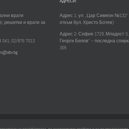
АДРЕСИ:
ални врати
Адрес 1: ул. „Цар Симеон №132“
), решетки и врати за
откъм бул. Христо Ботев)
Адрес 2: София 1729, Младост 3, 
 041; 02/876 7013
Георги Белов” – последна спирк
305
sin@abv.bg
© Copyright
2026 | All Rights Reserved | Professional Web Des
нкциониране на платформата, да анализираме трафика и да ви предоставим