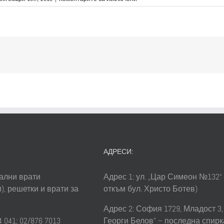
Метални
Решетки
Цени
АДРЕСИ:
ални врати
Адрес 1: ул. „Цар Симеон №132“
), решетки и врати за
откъм бул. Христо Ботев)
Адрес 2: София 1729, Младост 3, 
 041; 02/876 7013
Георги Белов” – последна спирк