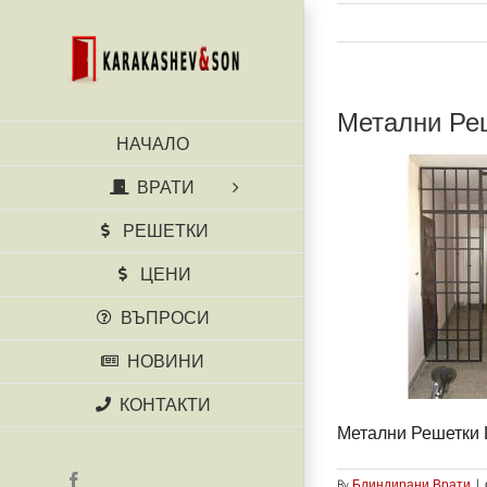
Skip
to
content
Метални Ре
НАЧАЛО
ВРАТИ
РЕШЕТКИ
ЦЕНИ
ВЪПРОСИ
НОВИНИ
КОНТАКТИ
Метални Решетки
Facebook
By
Блиндирани Врати
|