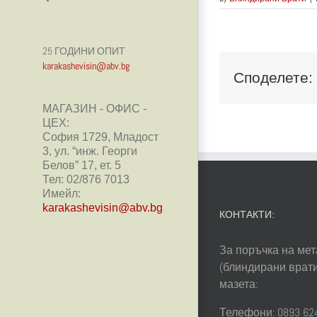
25 ГОДИНИ ОПИТ
karakashevisin@abv.bg
Споделете:
МАГАЗИН - ОФИС -
ЦЕХ:
София 1729, Младост
3, ул. “инж. Георги
Белов” 17, ет. 5
Тел: 02/876 7013
Имейл:
karakashevisin@abv.bg
КОНТАКТИ:
За поръчка на мет
(блиндирани врати
мазета:
Телефони: 0893 624