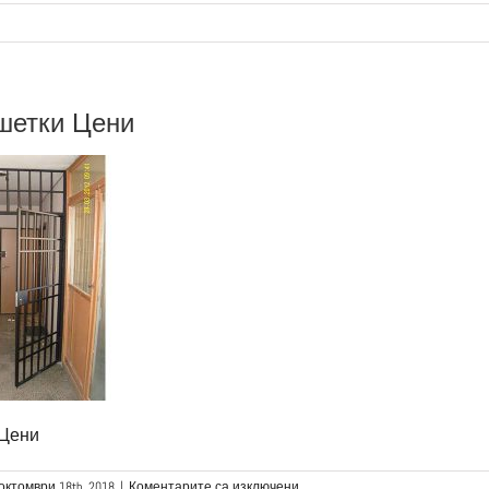
шетки Цени
 Цени
за
октомври 18th, 2018
|
Коментарите са изключени