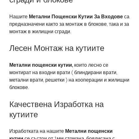
Нашите
Метални Пощенски Кутии За Входове
са
предназначени както за монтаж в блокове, така и за
монтаж в жилищни сгради.
Лесен Монтаж на кутиите
Метални пощенски кутии,
които лесно се
монтират на входни врати ( блиндирани врати,
метални врати, решетки ) на кооперации и жилищни
блокове.
Качествена Изработка на
кутиите
Изработката на нашите
Метални пощенски
кутии
се състои от 1мм стомана, боядисана с