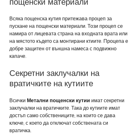
пощенски материали
Всяка пощенска кутия притежава процеп за
пускане на пощенски материали. Този процеп се
намира от лицевата страна на входната врата или
на мястото където са монтирани ктиите. Процепа е
добре защитен от външна намеса с подвижно
капаче.
Секретни заклучалки на
вратичките на кутиите
Всички
Метални пощенски кутии
имат секретни
заклучалки на вратичките. Така до кутиите имат
достъп само собствениците, на които се дава
ключе, с което да отключат собствената си
вратичка.