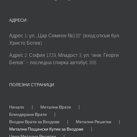
АДРЕСИ:
Адрес 1: ул. „Цар Симеон №132“ (вход откъм бул.
Христо Ботев)
Адрес 2: София 1729, Младост 3, ул. “инж. Георги
Белов” – последна спирка автобус 305
ПОЛЕЗНИ СТРАНИЦИ
Начало
Метални Врати
Блиндирани Врати
Входни Врати за Входове
Метални Решетки
Метални Пощенски Кутии за Входове
Цени Метални Решетки