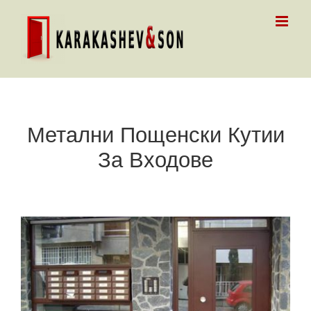
Skip
to
content
Метални Пощенски Кутии
За Входове