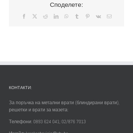
Споделете:
Facebook
X
Reddit
LinkedIn
WhatsApp
Tumblr
Pinterest
Vk
Електронн
поща:
КОНТАКТИ:
За поръчка на метални врати (блиндирани врати),
решетки и врати за мазета:
Телефони: 0893 624 041; 02/876 7013