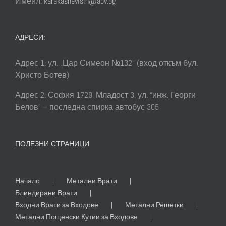
Имейл:
karakashevisin@abv.bg
АДРЕСИ:
Адрес 1: ул. „Цар Симеон №132“ (вход откъм бул.
Христо Ботев)
Адрес 2: София 1729, Младост 3, ул. “инж. Георги
Белов” – последна спирка автобус 305
ПОЛЕЗНИ СТРАНИЦИ
Начало
Метални Врати
Блиндирани Врати
Входни Врати за Входове
Метални Решетки
Метални Пощенски Кутии за Входове