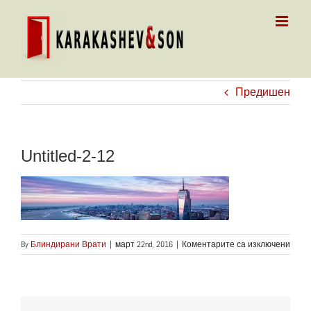
Skip
to
content
Предишен
Untitled-2-12
за
By
Блиндирани Врати
|
март 22nd, 2016
|
Коментарите са изключени
Untitle
2-
12