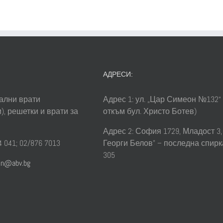
АДРЕСИ:
ални врати
Адрес 1: ул. „Цар Симеон №132“
), решетки и врати за
откъм бул. Христо Ботев)
Адрес 2: София 1729, Младост 3, 
 041; 02/876 7013
Георги Белов” – последна спирк
305
sin@abv.bg