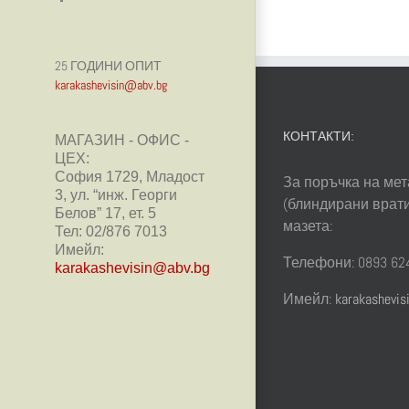
25 ГОДИНИ ОПИТ
karakashevisin@abv.bg
КОНТАКТИ:
МАГАЗИН - ОФИС -
ЦЕХ:
София 1729, Младост
За поръчка на мет
3, ул. “инж. Георги
(блиндирани врати
Белов” 17, ет. 5
мазета:
Тел: 02/876 7013
Имейл:
Телефони: 0893 624
karakashevisin@abv.bg
Имейл:
karakashevi