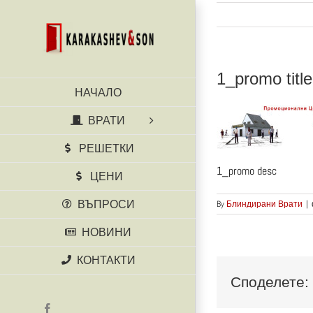
Skip
to
content
1_promo title
НАЧАЛО
ВРАТИ
РЕШЕТКИ
1_promo desc
ЦЕНИ
By
Блиндирани Врати
|
ВЪПРОСИ
НОВИНИ
КОНТАКТИ
Споделете:
Facebook