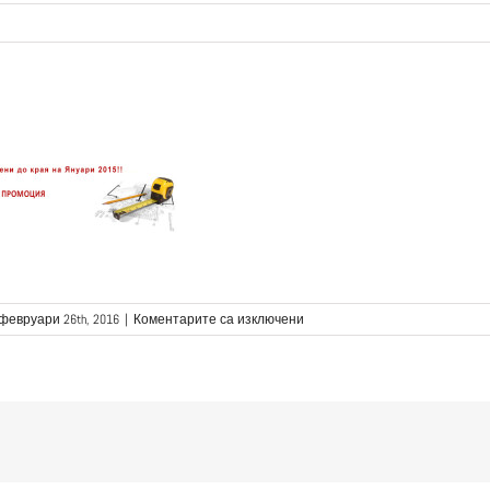
за
февруари 26th, 2016
|
Коментарите са изключени
1_promo
title